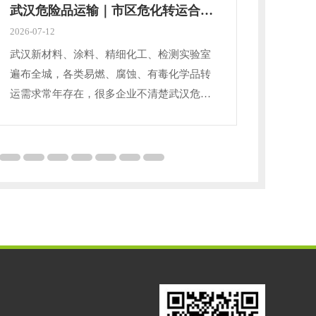
武汉危险品运输｜市区危化转运合规完整指南
2026-07-12
2026-06
武汉新材料、涂料、精细化工、检测实验室
武汉聚
遍布全城，各类易燃、腐蚀、有毒化学品转
剂生产
运需求常年存在，很多企业不清楚武汉危险
物料转
品运输专属管控规则，随意选用普通货车承
通货运
运，易触发安全事故与监管处罚。今天结合
普通货
武汉本地通行政策、行业规范，系统梳理资
今天系
质要求、通行规则、作业流程，守住企业经
范、筛
营安全底线。依据道路危货运输管理规范，
全经营
危险品分为八大类别，不同品类车辆、防
定，危
护、装载路线完全隔离，酸碱、氧化剂、易
害品、
燃液体严禁同车混装。开
防护、