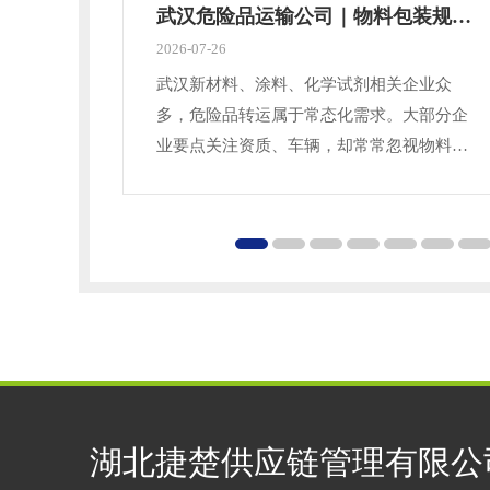
武汉危险品运输公司｜物料包装规范，很多企业都忽略
2026-07-26
武汉新材料、涂料、化学试剂相关企业众
多，危险品转运属于常态化需求。大部分企
业要点关注资质、车辆，却常常忽视物料包
装细节，运输途中出现渗漏，引发合规风
险。今天聊聊挑选与对接武汉危险品运输公
司时，包装、分类装载容易踩坑的干货。危
险品品类繁多，不同品类包装标准存在明显
区别，容器材质、密封方式、缓冲防护都有
硬性要求。液体腐蚀性物料不能使用普通塑
料桶，易挥发货品需要具备泄压结构的密封
容器，固体粉末类物料要做
湖北捷楚供应链管理有限公