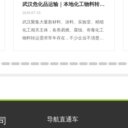
武汉危化品运输｜本地化工物料转运合规完整指南
2026-07-19
武汉聚集大量新材料、涂料、实验室、精细
化工相关主体，各类易燃、腐蚀、有毒化工
物料转运需求常年存在，不少企业不清楚武
汉危化品运输专属管控规则，随意选用普通
货车承运，易引发安全事故与监管处罚，今
天结合本地通行政策、行业规范梳理全套合
规知识。危险化学品分为八大类别，酸碱、
氧化剂、易燃液体严禁同车混装，不同品类
对应专用车辆、防护装备、运输路线。合规
开展武汉危化品运输，承运主体持有对应经
营范围的道路危货运输
导航直通车
司