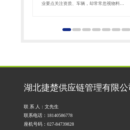
业要点关注资质、车辆，却常常忽视物料包
装细节，运输途中出现渗漏，引发合规风
险。今天聊聊挑选与对接武汉危险品运输公
司时，包装、分类装载容易踩坑的干货。危
险品品类繁多，不同品类包装标准存在明显
区别，容器材质、密封方式、缓冲防护都有
硬性要求。液体腐蚀性物料不能使用普通塑
料桶，易挥发货品需要具备泄压结构的密封
容器，固体粉末类物料要做
湖北捷楚供应链管理有限公
联 系 人：文先生
联系电话：18140586778
座机号码：027-84739828