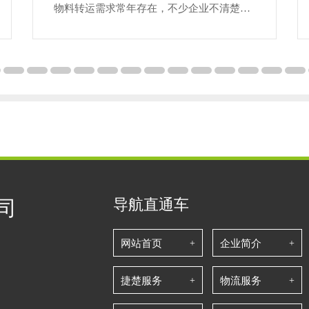
物料转运需求常年存在，不少企业不清楚武
汉危化品运输专属管控规则，随意选用普通
货车承运，易引发安全事故与监管处罚，今
天结合本地通行政策、行业规范梳理全套合
规知识。危险化学品分为八大类别，酸碱、
氧化剂、易燃液体严禁同车混装，不同品类
对应专用车辆、防护装备、运输路线。合规
开展武汉危化品运输，承运主体持有对应经
营范围的道路危货运输
导航直通车
司
网站首页
企业简介
捷楚服务
物流服务