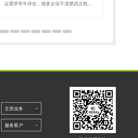
运需求常年存在，很多企业不清楚武汉危险
物料转
品运输专属管控规则，随意选用普通货车承
通货运
运，易触发安全事故与监管处罚。今天结合
普通货
武汉本地通行政策、行业规范，系统梳理资
今天系
质要求、通行规则、作业流程，守住企业经
范、筛
营安全底线。依据道路危货运输管理规范，
全经营
危险品分为八大类别，不同品类车辆、防
定，危
护、装载路线完全隔离，酸碱、氧化剂、易
害品、
燃液体严禁同车混装。开
防护、
主营业务
服务客户