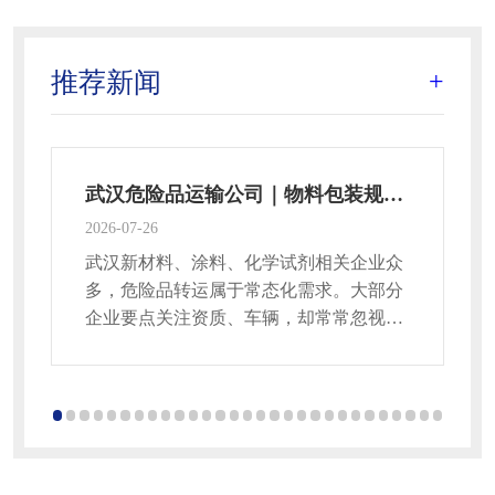
推荐新闻
+
武汉危险品运输公司｜物料包装规范，很多企业都忽略
2026-07-26
20
武汉新材料、涂料、化学试剂相关企业众
多，危险品转运属于常态化需求。大部分
企业要点关注资质、车辆，却常常忽视物
料包装细节，运输途中出现渗漏，引发合
规风险。今天聊聊挑选与对接武汉危险品
运输公司时，包装、分类装载容易踩坑的
干货。危险品品类繁多，不同品类包装标
准存在明显区别，容器材质、密封方式、
缓冲防护都有硬性要求。液体腐蚀性物料