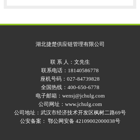
干货。危险品品类繁多，不同品类包装标
准存在明显区别，容器材质、密封方式、
缓冲防护都有硬性要求。液体腐蚀性物料
不能使用普通塑料桶，易挥发货品需要具
备泄压结构的密封容器，固体粉末类物料
要做
湖北捷楚供应链管理有限公司
联 系 人：文先生
联系电话：18140586778
座机号码：027-84739828
全国热线：400-650-6778
电子邮箱：wensj@jchulg.com
公司网址：www.jchulg.com
公司地址：武汉市经济技术开发区枫树二路69号
公安备案：
鄂公网安备 42109002000038号