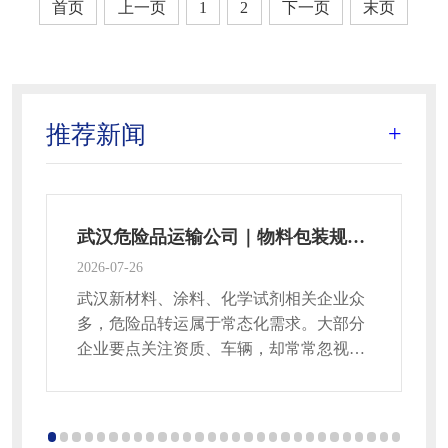
首页
上一页
1
2
下一页
末页
推荐新闻
+
武汉危险品运输公司｜物料包装规范，很多企业都忽略
2026-07-26
20
武汉新材料、涂料、化学试剂相关企业众
多，危险品转运属于常态化需求。大部分
企业要点关注资质、车辆，却常常忽视物
料包装细节，运输途中出现渗漏，引发合
规风险。今天聊聊挑选与对接武汉危险品
运输公司时，包装、分类装载容易踩坑的