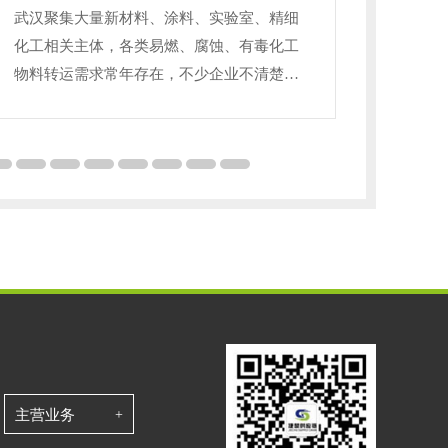
武汉聚集大量新材料、涂料、实验室、精细
武汉新
化工相关主体，各类易燃、腐蚀、有毒化工
遍布全
物料转运需求常年存在，不少企业不清楚武
运需求
汉危化品运输专属管控规则，随意选用普通
品运输
货车承运，易引发安全事故与监管处罚，今
运，易
天结合本地通行政策、行业规范梳理全套合
武汉本
规知识。危险化学品分为八大类别，酸碱、
质要求
氧化剂、易燃液体严禁同车混装，不同品类
营安全
对应专用车辆、防护装备、运输路线。合规
危险品
开展武汉危化品运输，承运主体持有对应经
护、装
营范围的道路危货运输
燃液体
主营业务