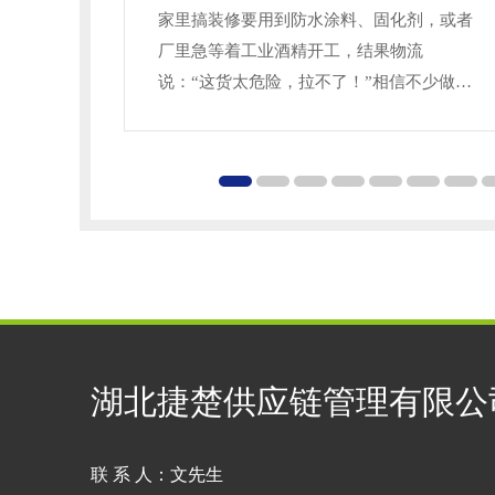
家里搞装修要用到防水涂料、固化剂，或者
厂里急等着工业酒精开工，结果物流
说：“这货太危险，拉不了！”相信不少做采
购或者装修的宝子都遇到过这种“卡脖子”的
时刻。其实，不是不能运，而是得找对专业
渠道。今天手把手教大家怎么识别合规的武
汉危险品物流公司，以及发货时怎么避免被
拒收。一课：分清“危险”和“普通”很多人觉
得油漆味大就是危险品，其实不然。危险品
有严格的UN编号。发货前，看一眼产品包
装上的危险品标志和
湖北捷楚供应链管理有限公
联 系 人：文先生