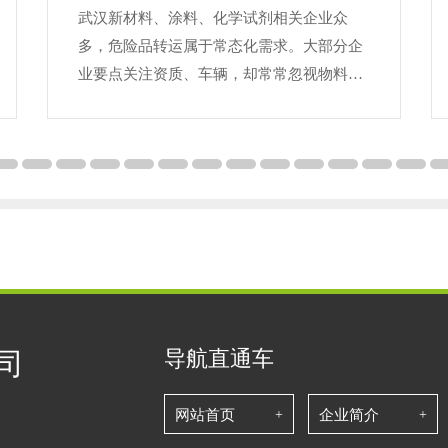
武汉新材料、涂料、化学试剂相关企业众
多，危险品转运属于常态化需求。大部分企
业要点关注资质、车辆，却常常忽视物料包
装细节，运输途中出现渗漏，引发合规风
险。今天聊聊挑选与对接武汉危险品运输公
司时，包装、分类装载容易踩坑的干货。危
险品品类繁多，不同品类包装标准存在明显
区别，容器材质、密封方式、缓冲防护都有
硬性要求。液体腐蚀性物料不能使用普通塑
料桶，易挥发货品需要具备泄压结构的密封
容器，固体粉末类物料要做
导航直通车
司
网站首页
企业简介