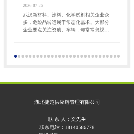
2026-07-26
20
武汉新材料、涂料、化学试剂相关企业众
多，危险品转运属于常态化需求。大部分
企业要点关注资质、车辆，却常常忽视物
料包装细节，运输途中出现渗漏，引发合
规风险。今天聊聊挑选与对接武汉危险品
运输公司时，包装、分类装载容易踩坑的
干货。危险品品类繁多，不同品类包装标
准存在明显区别，容器材质、密封方式、
缓冲防护都有硬性要求。液体腐蚀性物料
不能使用普通塑料桶，易挥发货品需要具
备泄压结构的密封容器，固体粉末类物料
要做
湖北捷楚供应链管理有限公司
联 系 人：文先生
联系电话：18140586778