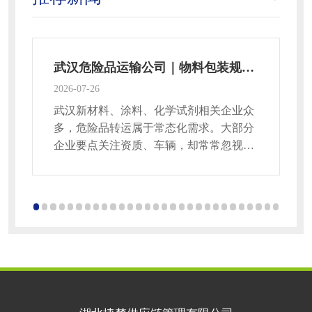
武汉危险品运输公司｜物料包装规范，很多企业都忽略
2026-07-26
20
武汉新材料、涂料、化学试剂相关企业众
多，危险品转运属于常态化需求。大部分
企业要点关注资质、车辆，却常常忽视物
料包装细节，运输途中出现渗漏，引发合
规风险。今天聊聊挑选与对接武汉危险品
运输公司时，包装、分类装载容易踩坑的
干货。危险品品类繁多，不同品类包装标
准存在明显区别，容器材质、密封方式、
缓冲防护都有硬性要求。液体腐蚀性物料
不能使用普通塑料桶，易挥发货品需要具
备泄压结构的密封容器，固体粉末类物料
要做